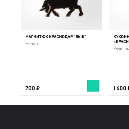
МАГНИТ ФК КРАСНОДАР "БЫК"
КУХОНН
«КРАСН
Магнит
Кухонны
700
1 600