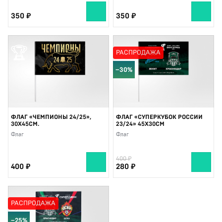
350
350
🏆
РАСПРОДАЖА
−30%
ФЛАГ «ЧЕМПИОНЫ 24/25»,
ФЛАГ «СУПЕРКУБОК РОССИИ
30X45СМ.
23/24» 45X30СМ
Флаг
Флаг
400
400
280
РАСПРОДАЖА
−25%