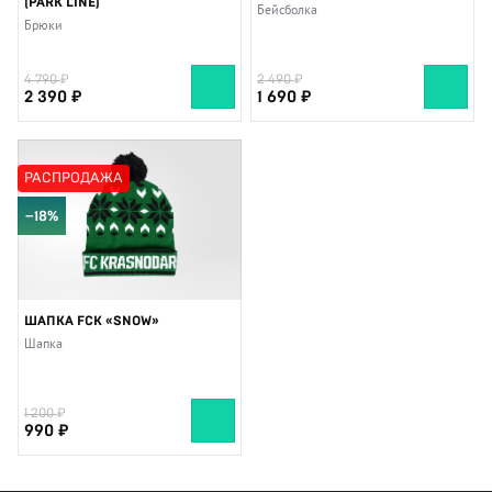
(PARK LINE)
Бейсболка
Брюки
4 790
2 490
2 390
1 690
РАСПРОДАЖА
−18%
ШАПКА FCK «SNOW»
Шапка
1 200
990