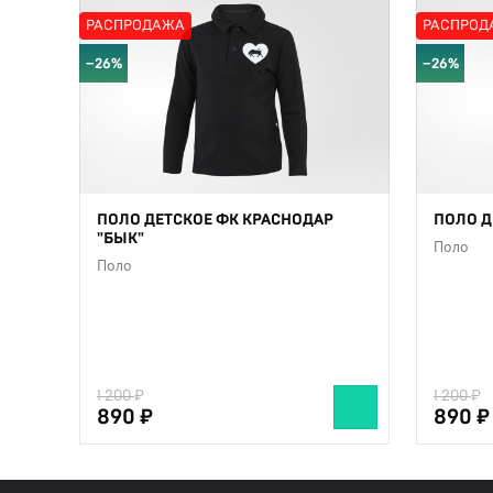
РАСПРОДАЖА
РАСПРОД
−26%
−26%
ПОЛО ДЕТСКОЕ ФК КРАСНОДАР
ПОЛО Д
"БЫК"
Поло
Поло
1 200
1 200
890
890