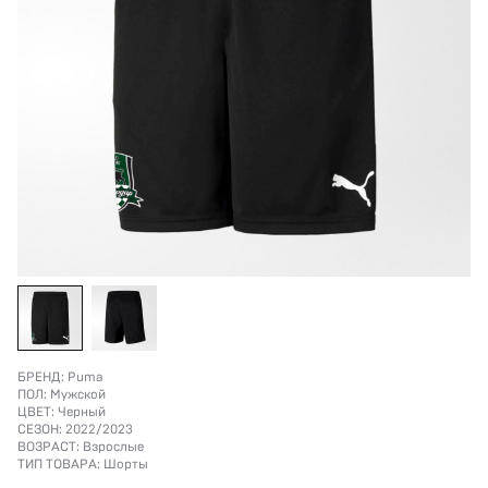
БРЕНД:
Puma
ПОЛ:
Мужской
ЦВЕТ:
Черный
СЕЗОН:
2022/2023
ВОЗРАСТ:
Взрослые
ТИП ТОВАРА:
Шорты