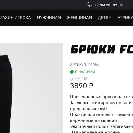
+7 861 210-89-86
ГАЗИН ИГРОКА
МУЖЧИНАМ
ЖЕНЩИНАМ
ДЕТЯМ
АТРИБ
БРЮКИ FC
АРТИКУЛ:
104054
В НАЛИЧИИ
5990
3890
Повседневные брюки на сезо
Такую же экипировку носят 
представляя клуб.
Практичная модель с заужен
карманами на молнии.
Эластичный пояс с затягива
Два кармана на молнии.