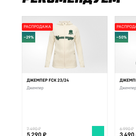
РАСПРОДАЖА
РАСПРОД
−29%
−50%
ДЖЕМПЕР FCK 23/24
ДЖЕМПЕ
Джемпер
Джемпе
7 490
6 990
5 290
3 490