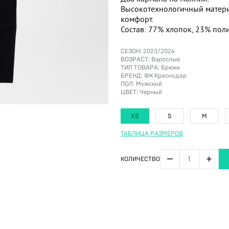
Высокотехнологичный материа
комфорт.
Состав: 77% хлопок, 23% поли
СЕЗОН:
2023/2024
ВОЗРАСТ:
Взрослые
ТИП ТОВАРА:
Брюки
БРЕНД:
ФК Краснодар
ПОЛ:
Мужской
ЦВЕТ:
Черный
XS
S
M
ТАБЛИЦА РАЗМЕРОВ
−
+
КОЛИЧЕСТВО