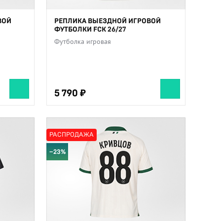
ВОЙ
РЕПЛИКА ВЫЕЗДНОЙ ИГРОВОЙ
ФУТБОЛКИ FCK 26/27
Футболка игровая
5 790
5 790
РАСПРОДАЖА
−23%