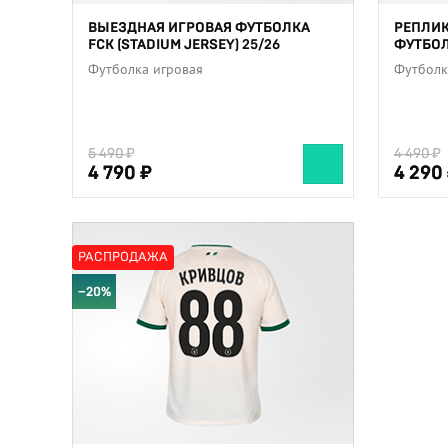
ВЫЕЗДНАЯ ИГРОВАЯ ФУТБОЛКА
РЕПЛИ
FCK (STADIUM JERSEY) 25/26
ФУТБОЛ
Футболка игровая
Футболк
5 490
5 490
4 490
4 490
4 790
4 790
4 290
4 290
РАСПРОДАЖА
−20%