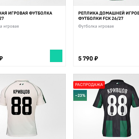
АЯ ИГРОВАЯ ФУТБОЛКА
РЕПЛИКА ДОМАШНЕЙ ИГРО
27
ФУТБОЛКИ FCK 26/27
а игровая
Футболка игровая
5 790
5 790
РАСПРОДАЖА
−23%