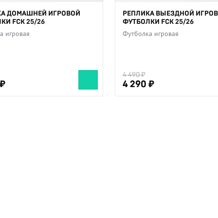
КА ДОМАШНЕЙ ИГРОВОЙ
РЕПЛИКА ВЫЕЗДНОЙ ИГРО
КИ FCK 25/26
ФУТБОЛКИ FCK 25/26
а игровая
Футболка игровая
4 490
4 490
4 290
4 290