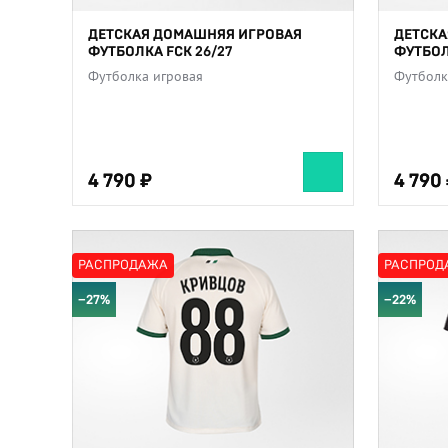
ДЕТСКАЯ ДОМАШНЯЯ ИГРОВАЯ
ДЕТСКА
ФУТБОЛКА FCK 26/27
ФУТБОЛ
Футболка игровая
Футболк
4 790
4 790
4 790
4 790
РАСПРОДАЖА
РАСПРОД
−27%
−22%