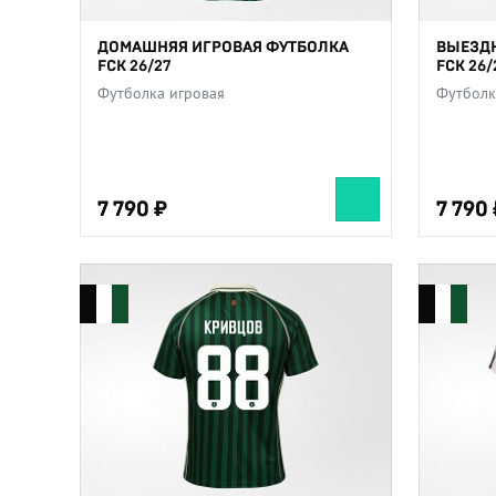
ДОМАШНЯЯ ИГРОВАЯ ФУТБОЛКА
ВЫЕЗДН
FCK 26/27
FCK 26/
Футболка игровая
Футболк
7 790
7 790
7 790
7 790