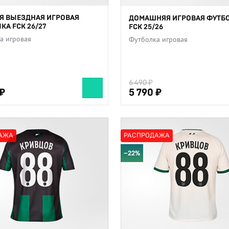
Я ВЫЕЗДНАЯ ИГРОВАЯ
ДОМАШНЯЯ ИГРОВАЯ ФУТБ
КА FCK 26/27
FCK 25/26
а игровая
Футболка игровая
6 490
6 490
5 790
5 790
АЖА
РАСПРОДАЖА
−22%