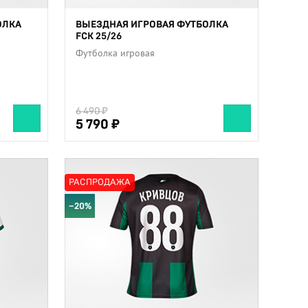
ОЛКА
ВЫЕЗДНАЯ ИГРОВАЯ ФУТБОЛКА
FCK 25/26
Футболка игровая
6 490
6 490
5 790
5 790
РАСПРОДАЖА
−20%