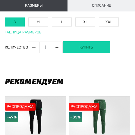
РАЗМЕРЫ
ОПИСАНИЕ
S
M
L
XL
XXL
ТАБЛИЦА РАЗМЕРОВ
−
+
КОЛИЧЕСТВО
КУПИТЬ
РЕКОМЕНДУЕМ
РАСПРОДАЖА
РАСПРОДАЖА
−49%
−35%