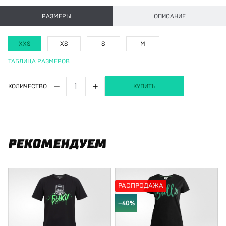
РАЗМЕРЫ
ОПИСАНИЕ
XXS
XS
S
M
ТАБЛИЦА РАЗМЕРОВ
−
+
КОЛИЧЕСТВО
КУПИТЬ
РЕКОМЕНДУЕМ
РАСПРОДАЖА
−40%