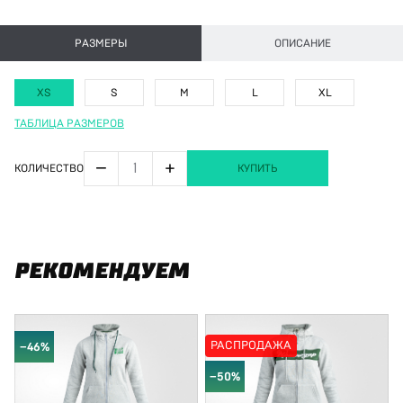
РАЗМЕРЫ
ОПИСАНИЕ
XS
S
M
L
XL
ТАБЛИЦА РАЗМЕРОВ
−
+
КОЛИЧЕСТВО
КУПИТЬ
РЕКОМЕНДУЕМ
РАСПРОДАЖА
−46%
−50%