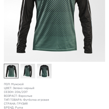
ПОЛ:
Мужской
ЦВЕТ:
Зелено-черный
СЕЗОН:
2016/2017
ВОЗРАСТ:
Взрослые
ТИП ТОВАРА:
Футболка игровая
СТРАНА:
ГРУЗИЯ
БРЕНД:
Puma