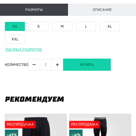
РАЗМЕРЫ
ОПИСАНИЕ
XS
S
M
L
XL
XXL
ТАБЛИЦА РАЗМЕРОВ
−
+
КОЛИЧЕСТВО
КУПИТЬ
РЕКОМЕНДУЕМ
РАСПРОДАЖА
РАСПРОДАЖА
−49%
−41%