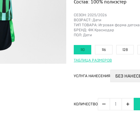
Состав: 100% полиэстер
СЕЗОН:
2025/2026
ВОЗРАСТ:
Дети
ТИП ТОВАРА:
Игровая форма детска
БРЕНД:
ФК Краснодар
ПОЛ:
Дети
110
116
128
ТАБЛИЦА РАЗМЕРОВ
УСЛУГА НАНЕСЕНИЯ
БЕЗ НАНЕ
−
+
КОЛИЧЕСТВО