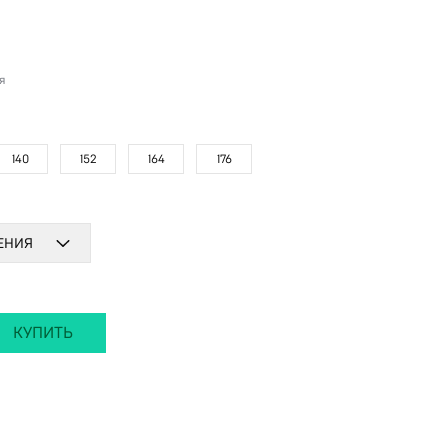
я
140
152
164
176
СЕНИЯ
КУПИТЬ