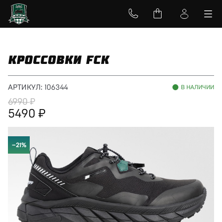
КРОССОВКИ FCK
АРТИКУЛ:
106344
В НАЛИЧИИ
6990
5490
−21%