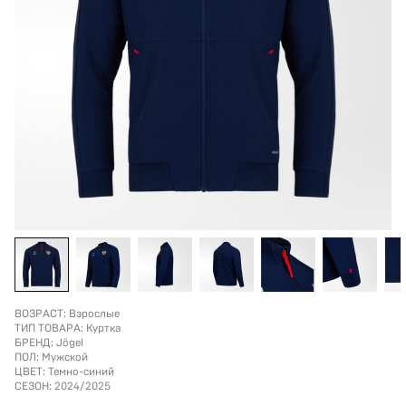
ВОЗРАСТ:
Взрослые
ТИП ТОВАРА:
Куртка
БРЕНД:
Jögel
ПОЛ:
Мужской
ЦВЕТ:
Темно-синий
СЕЗОН:
2024/2025