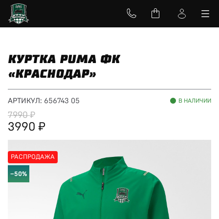
КУРТКА PUMA ФК
«КРАСНОДАР»
АРТИКУЛ:
656743 05
В НАЛИЧИИ
7990
3990
РАСПРОДАЖА
−50%