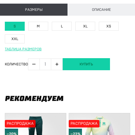
РАЗМЕРЫ
ОПИСАНИЕ
S
M
L
XL
XS
XXL
ТАБЛИЦА РАЗМЕРОВ
−
+
КОЛИЧЕСТВО
КУПИТЬ
РЕКОМЕНДУЕМ
РАСПРОДАЖА
РАСПРОДАЖА
−20%
−23%