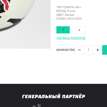
ТИП ТОВАРА:
Мяч
БРЕНД:
Puma
ЦВЕТ:
Белый
СЕЗОН:
2024/2025
3
4
ТАБЛИЦА РАЗМЕРОВ
−
+
КОЛИЧЕСТВО
ГЕНЕРАЛЬНЫЙ ПАРТНЁР