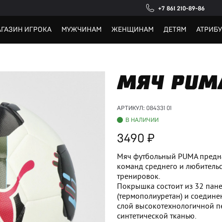
+7 861 210-89-86
ГАЗИН ИГРОКА
МУЖЧИНАМ
ЖЕНЩИНАМ
ДЕТЯМ
АТРИБ
МЯЧ PUM
АРТИКУЛ:
084331 01
В НАЛИЧИИ
3490
Мяч футбольный PUMA предна
команд среднего и любительс
тренировок.
Покрышка состоит из 32 пан
(термополиуретан) и соедин
слой высокотехнологичной п
синтетической тканью.