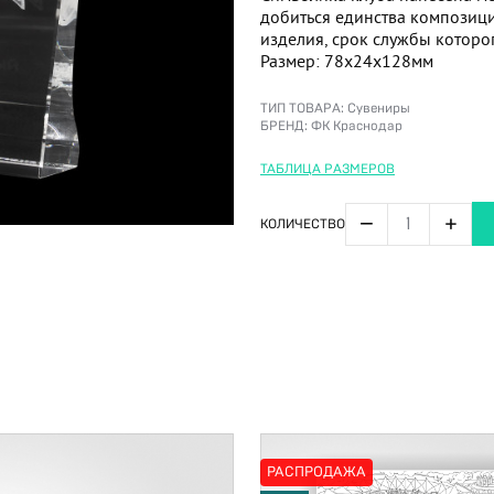
добиться единства композиц
изделия, срок службы которо
Размер: 78х24х128мм
ТИП ТОВАРА:
Сувениры
БРЕНД:
ФК Краснодар
ТАБЛИЦА РАЗМЕРОВ
−
+
КОЛИЧЕСТВО
РАСПРОДАЖА