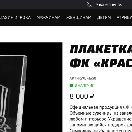
+7 861 210-89-86
ГАЗИН ИГРОКА
МУЖЧИНАМ
ЖЕНЩИНАМ
ДЕТЯМ
АТРИБ
ПЛАКЕТК
ФК «КРА
АРТИКУЛ:
41650
В НАЛИЧИИ
8 000
Официальная продукция ФК 
Объёмные сувениры из закалё
любом интерьере. Украшение
запоминающийся подарок для
Символика клуба нанесена ме