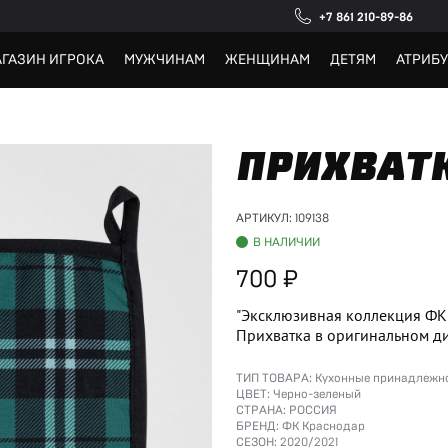
+7 861 210-89-86
ГАЗИН ИГРОКА
МУЖЧИНАМ
ЖЕНЩИНАМ
ДЕТЯМ
АТРИБ
ПРИХВАТ
АРТИКУЛ:
109138
В НАЛИЧИИ
700
"Эксклюзивная коллекция ФК 
Прихватка в оригинальном ди
ТИП ТОВАРА:
Кухонные принадлежн
ЦВЕТ:
Черно-зеленый
СТРАНА:
РОССИЯ
БРЕНД:
ФК Краснодар
СЕЗОН:
2020/2021