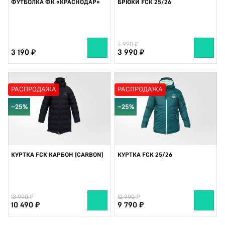
ФУТБОЛКА ФК «КРАСНОДАР»
БРЮКИ FCK 25/26
4 990
3 190
3 990
РАСПРОДАЖА
РАСПРОДАЖА
−25%
−25%
КУРТКА FCK КАРБОН (CARBON)
КУРТКА FCK 25/26
13 990
12 990
10 490
9 790