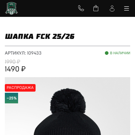
ШАПКА FCK 25/26
АРТИКУЛ:
109433
В НАЛИЧИИ
1990
1490
РАСПРОДАЖА
−25%