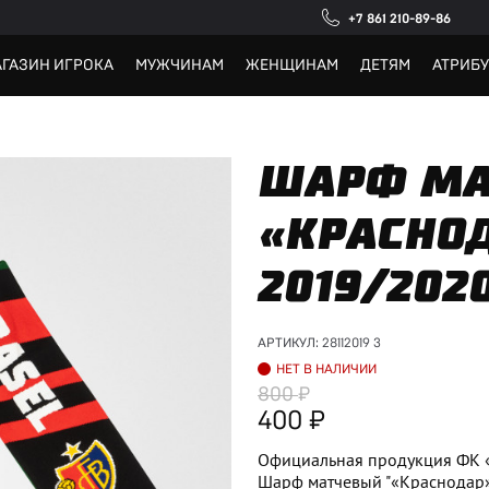
+7 861 210-89-86
ГАЗИН ИГРОКА
МУЖЧИНАМ
ЖЕНЩИНАМ
ДЕТЯМ
АТРИБ
ШАРФ МА
«КРАСНОД
2019/202
АРТИКУЛ:
28112019 3
НЕТ В НАЛИЧИИ
800
400
Официальная продукция ФК 
Шарф матчевый "«Краснодар»