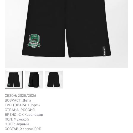
СЕЗОН:
2025/2026
ВОЗРАСТ:
Дети
ТИП ТОВАРА:
Шорты
СТРАНА:
РОССИЯ
БРЕНД:
ФК Краснодар
ПОЛ:
Мужской
ЦВЕТ:
Черный
СОСТАВ:
Хлопок 100%