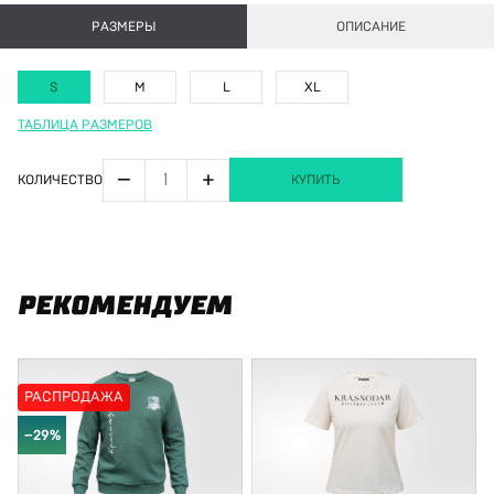
РАЗМЕРЫ
ОПИСАНИЕ
S
M
L
XL
ТАБЛИЦА РАЗМЕРОВ
−
+
КОЛИЧЕСТВО
КУПИТЬ
РЕКОМЕНДУЕМ
РАСПРОДАЖА
−29%