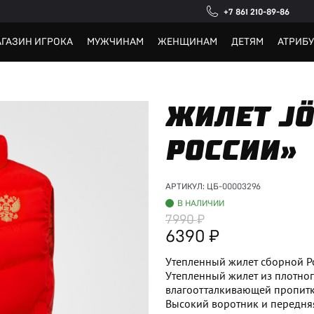
+7 861 210-89-86
ГАЗИН ИГРОКА
МУЖЧИНАМ
ЖЕНЩИНАМ
ДЕТЯМ
АТРИБ
ЖИЛЕТ JÖ
РОССИИ»
АРТИКУЛ:
ЦБ-00003296
В НАЛИЧИИ
7990
6390
Утепленный жилет сборной Ро
Утепленный жилет из плотног
влагоотталкивающей пропит
Высокий воротник и передняя