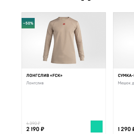
−50%
ЛОНГСЛИВ «FCK»
СУМКА
Лонгслив
Мешок д
4 390
2 190
1 290