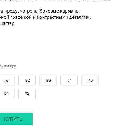
ва предусмотрены боковые карманы.
ной графикой и контрастными деталями.
лиэстер
5% лайкра
116
122
128
134
140
164
92
КУПИТЬ