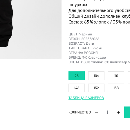
шнурком.
Для дополнительного удобст
Общий дизайн дополнен клуб
Состав: 65% хлопок / 35% по
ЦВЕТ:
Черный
СЕЗОН:
2025/2026
ВОЗРАСТ:
Дети
ТИП ТОВАРА:
Брюки
СТРАНА:
РОССИЯ
БРЕНД:
ФК Краснодар
СОСТАВ:
80% хлопок 15% полиэстер 
98
104
110
146
152
158
ТАБЛИЦА РАЗМЕРОВ
−
+
КОЛИЧЕСТВО