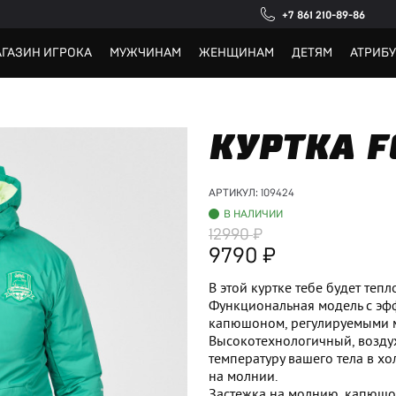
+7 861 210-89-86
ГАЗИН ИГРОКА
МУЖЧИНАМ
ЖЕНЩИНАМ
ДЕТЯМ
АТРИБ
КУРТКА F
АРТИКУЛ:
109424
В НАЛИЧИИ
12990
9790
В этой куртке тебе будет теп
Функциональная модель с эф
капюшоном, регулируемыми 
Высокотехнологичный, возду
температуру вашего тела в х
на молнии.
Застежка на молнию, капюшо