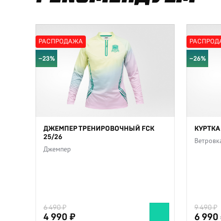
РАСПРОДАЖА
РАСПРОД
−23%
−26%
ДЖЕМПЕР ТРЕНИРОВОЧНЫЙ FCK
КУРТКА
25/26
Ветровк
Джемпер
6 490
9 490
4 990
6 990