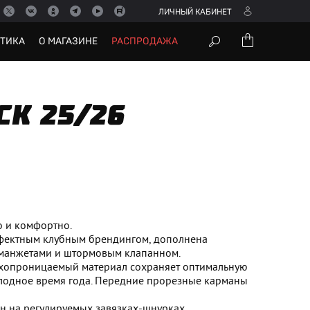
ЛИЧНЫЙ КАБИНЕТ
УТИКА
О МАГАЗИНЕ
РАСПРОДАЖА
CK 25/26
ло и комфортно.
фектным клубным брендингом, дополнена
манжетами и штормовым клапанном.
хопроницаемый материал сохраняет оптимальную
олодное время года. Передние прорезные карманы
н на регулируемых завязках-шнурках.