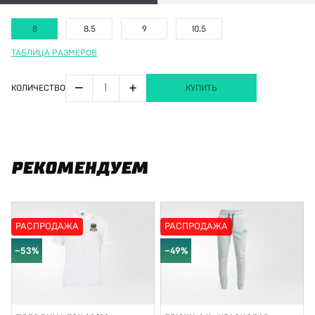
8
8.5
9
10.5
ТАБЛИЦА РАЗМЕРОВ
−
+
КОЛИЧЕСТВО
КУПИТЬ
РЕКОМЕНДУЕМ
РАСПРОДАЖА
РАСПРОДАЖА
−53%
−49%