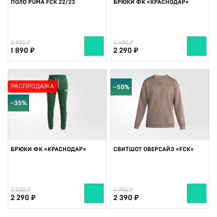
ПОЛО PUMA FCK 22/23
БРЮКИ ФК «КРАСНОДАР»
3 990
4 490
1 890
2 290
РАСПРОДАЖА
−50%
−35%
БРЮКИ ФК «КРАСНОДАР»
СВИТШОТ ОВЕРСАЙЗ «FCK»
3 500
4 790
2 290
2 390